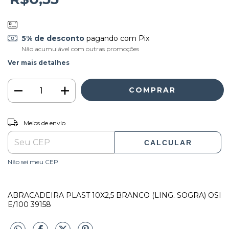
5% de desconto
pagando com Pix
Não acumulável com outras promoções
Ver mais detalhes
ALTERAR CEP
Entregas para o CEP:
Meios de envio
CALCULAR
Não sei meu CEP
ABRACADEIRA PLAST 10X2,5 BRANCO (LING. SOGRA) OSI
E/100 39158