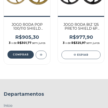
JOGO RODA POP
JOGO RODA BIZ 125
100/110 SHIELD
PRETO SHIELD 6P
DOURADA 6P
2418957
2418975
R$905,30
R$977,90
3
x de
R$301,77
sem juros
3
x de
R$325,97
sem juros
ESPIAR
Departamentos
Início