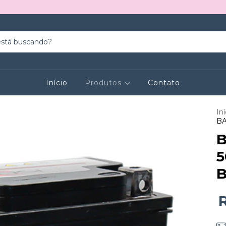
Início
Produtos
Contato
Iní
BA
B
5