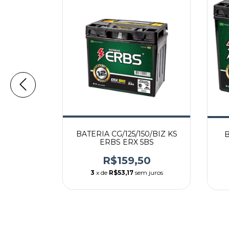
00/YZF
BATERIA CG/125/150/BIZ KS
B
12A-BS
ERBS ERX 5BS
60
R$159,50
m juros
3
x de
R$53,17
sem juros