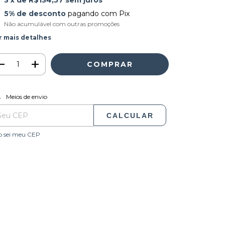
3
x de
R$134,57
sem juros
5% de desconto
pagando com Pix
Não acumulável com outras promoções
r mais detalhes
ALTERAR CEP
regas para o CEP:
Meios de envio
CALCULAR
o sei meu CEP