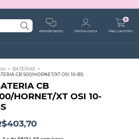
0
Atendimento
Minha conta
Meu carrinho
cio
>
BATERIAS
>
TERIA CB 500/HORNET/XT OSI 10-BS
ATERIA CB
00/HORNET/XT OSI 10-
BS
R$403,70