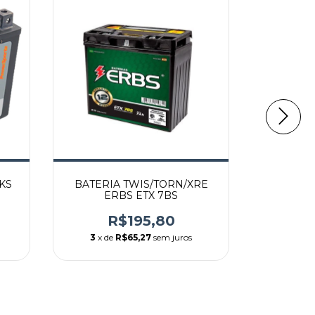
 KS
BATERIA TWIS/TORN/XRE
BATERIA 
ERBS ETX 7BS
R$195,80
R
3
x de
R$65,27
sem juros
2
x de