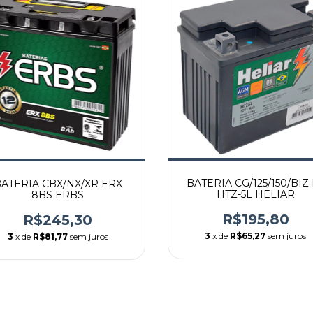
BATERIA CG/125/150/BIZ
ATERIA CBX/NX/XR ERX
HTZ-5L HELIAR
8BS ERBS
R$195,80
R$245,30
3
x de
R$65,27
sem juros
3
x de
R$81,77
sem juros