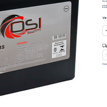
Ve
Ent
Nã