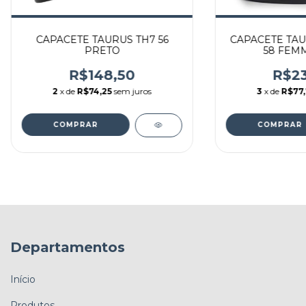
CAPACETE TAURUS TH7 56
CAPACETE TAU
PRETO
58 FEMM
R$148,50
R$23
2
x de
R$74,25
sem juros
3
x de
R$77,
Departamentos
Início
Produtos