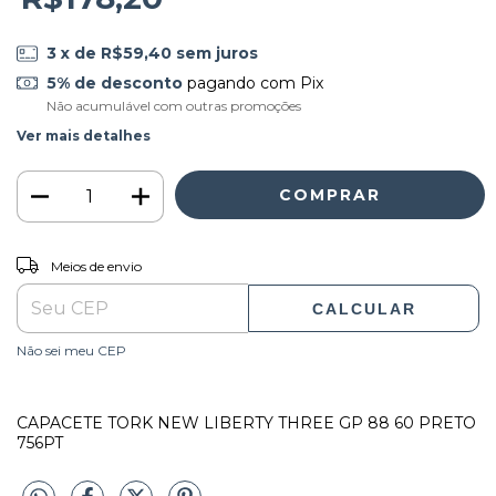
3
x de
R$59,40
sem juros
5% de desconto
pagando com Pix
Não acumulável com outras promoções
Ver mais detalhes
ALTERAR CEP
Entregas para o CEP:
Meios de envio
CALCULAR
Não sei meu CEP
CAPACETE TORK NEW LIBERTY THREE GP 88 60 PRETO
756PT