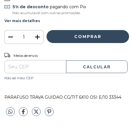
5% de desconto
pagando com Pix
Não acumulável com outras promoções
Ver mais detalhes
ALTERAR CEP
Entregas para o CEP:
Meios de envio
CALCULAR
Não sei meu CEP
PARAFUSO TRAVA GUIDAO CG/TIT 6X10 OSI E/10 33344