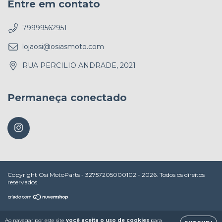
Entre em contato
79999562951
lojaosi@osiasmoto.com
RUA PERCILIO ANDRADE, 2021
Permaneça conectado
Copyright Osi MotoParts - 32757205000102 - 2026. Todos os direitos
reservados.
Ao navegar por este site
você aceita o uso de cookies
para