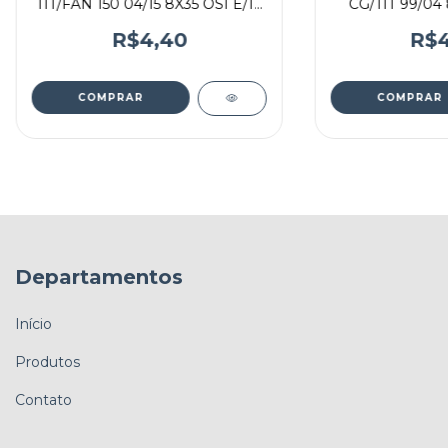
TIT/FAN 150 04/15 8X35 OSI E/10
CG/TIT 99/04 
33333
33
R$4,40
R$4
Departamentos
Início
Produtos
Contato