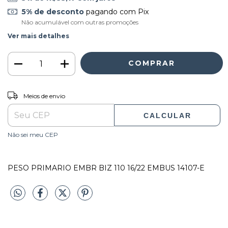
5% de desconto
pagando com Pix
Não acumulável com outras promoções
Ver mais detalhes
ALTERAR CEP
Entregas para o CEP:
Meios de envio
CALCULAR
Não sei meu CEP
PESO PRIMARIO EMBR BIZ 110 16/22 EMBUS 14107-E