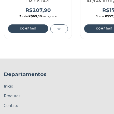
EMBUS 8621
160/FAN 160 16
B
R$207,90
R$17
3
x de
R$69,30
sem juros
3
x de
R$57,
Departamentos
Início
Produtos
Contato