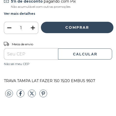
5% de desconto
pagando com Pix
Não acumulável com outras promoções
Ver mais detalhes
ALTERAR CEP
Entregas para o CEP:
Meios de envio
CALCULAR
Não sei meu CEP
TRAVA TAMPA LAT FAZER 150 15/20 EMBUS 9507