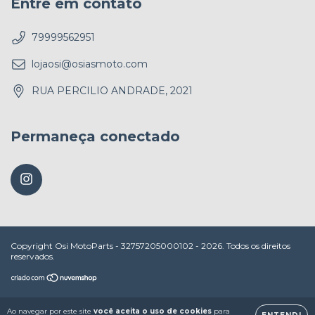
Entre em contato
79999562951
lojaosi@osiasmoto.com
RUA PERCILIO ANDRADE, 2021
Permaneça conectado
Copyright Osi MotoParts - 32757205000102 - 2026. Todos os direitos
reservados.
Ao navegar por este site
você aceita o uso de cookies
para