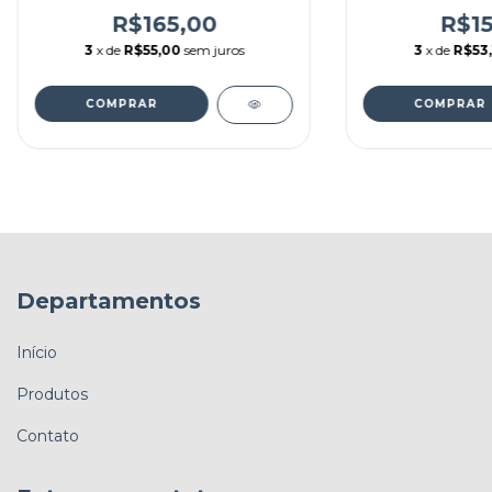
R$165,00
R$15
3
x de
R$55,00
sem juros
3
x de
R$53,
Departamentos
Início
Produtos
Contato