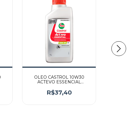
0
OLEO CASTROL 10W30
OLEO B
ACTEVO ESSENCIAL
MINERAL
R$37,40