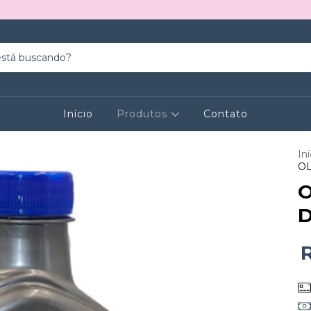
Início
Produtos
Contato
Iní
OL
O
D