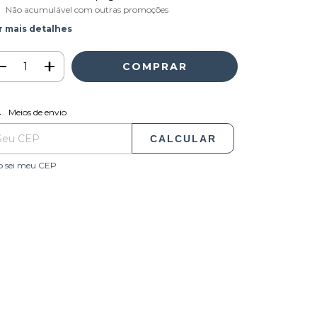
Não acumulável com outras promoções
r mais detalhes
ALTERAR CEP
regas para o CEP:
Meios de envio
CALCULAR
o sei meu CEP