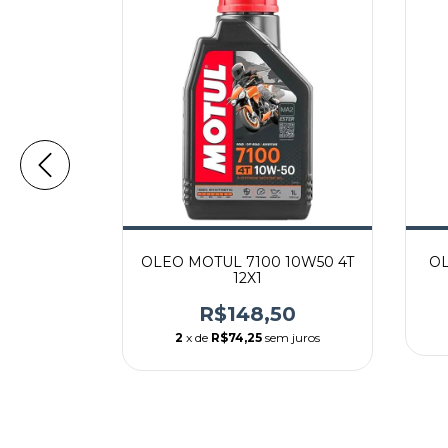
4T 10W40
OLEO MOTUL 7100 10W50 4T
OL
24
12X1
0
R$148,50
2
x de
R$74,25
sem juros