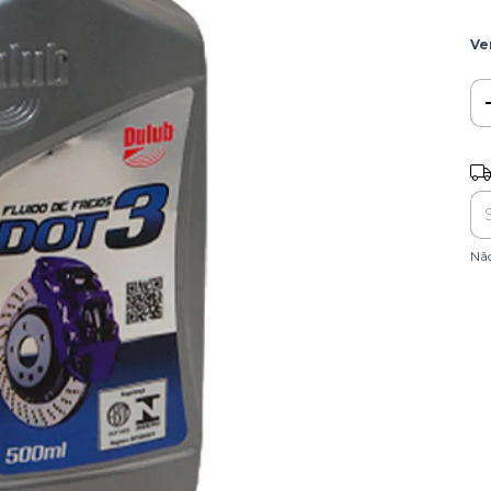
Ve
Ent
Nã