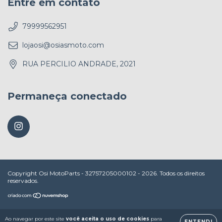
Entre em contato
79999562951
lojaosi@osiasmoto.com
RUA PERCILIO ANDRADE, 2021
Permaneça conectado
Copyright Osi MotoParts - 32757205000102 - 2026. Todos os direitos
reservados.
Ao navegar por este site
você aceita o uso de cookies
para
ENTENDI