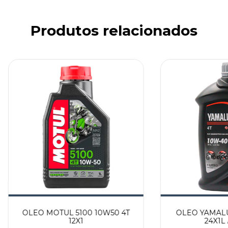
Produtos relacionados
OLEO MOTUL 5100 10W50 4T
OLEO YAMALU
12X1
24X1L