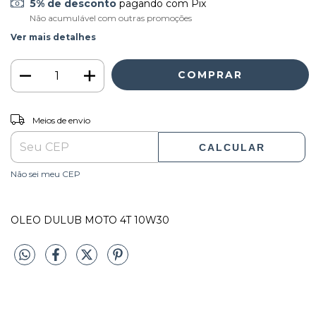
5% de desconto
pagando com Pix
Não acumulável com outras promoções
Ver mais detalhes
ALTERAR CEP
Entregas para o CEP:
Meios de envio
CALCULAR
Não sei meu CEP
OLEO DULUB MOTO 4T 10W30