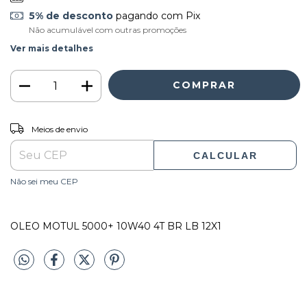
5% de desconto
pagando com Pix
Não acumulável com outras promoções
Ver mais detalhes
ALTERAR CEP
Entregas para o CEP:
Meios de envio
CALCULAR
Não sei meu CEP
OLEO MOTUL 5000+ 10W40 4T BR LB 12X1