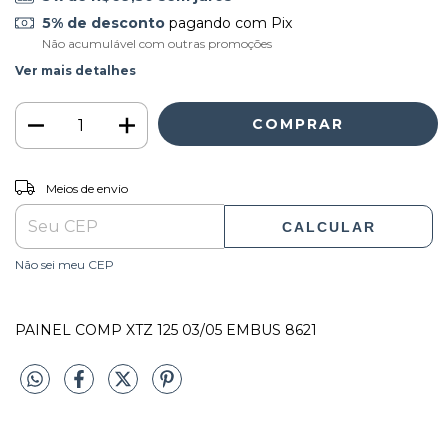
5% de desconto
pagando com Pix
Não acumulável com outras promoções
Ver mais detalhes
ALTERAR CEP
Entregas para o CEP:
Meios de envio
CALCULAR
Não sei meu CEP
PAINEL COMP XTZ 125 03/05 EMBUS 8621