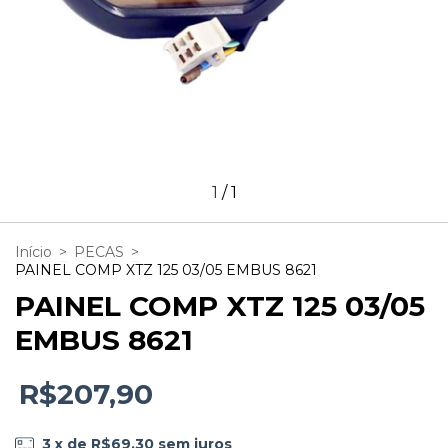
1
/
1
Início
>
PECAS
>
PAINEL COMP XTZ 125 03/05 EMBUS 8621
PAINEL COMP XTZ 125 03/05
EMBUS 8621
R$207,90
3
x de
R$69,30
sem juros