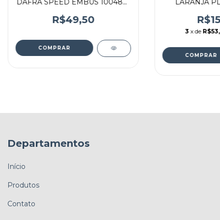
DAFRA SPEED EMBUS 10048A-
LARANJA PL
E
R$49,50
R$15
3
x de
R$53,
Departamentos
Início
Produtos
Contato